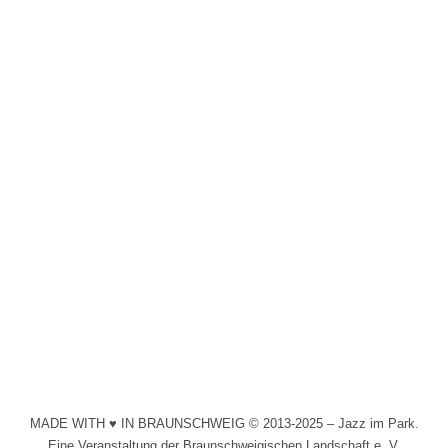
Pat Appleton Quintett
2015
Von
Schollmeyer
13. Juni 2015
Pat Appleton ist eine musikalische Grenzgängerin
zwischen unterschiedlichen Musikstilen: Lounge, Pop,
Electro, Rock, Soul und Jazz.
MADE WITH ♥ IN BRAUNSCHWEIG © 2013-2025 – Jazz im Park.
Eine Veranstaltung der Braunschweigischen Landschaft e. V.