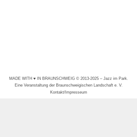
YORK & Band
2024
Von
Schollmeyer
7. Mai 2024
Tanzbarer Jazz mit einer gehörigen Portion Soul ist bei
„YORK & Band feat. Olvido Ruiz“ zu hören!
MADE WITH ♥ IN BRAUNSCHWEIG © 2013-2025 – Jazz im Park.
Eine Veranstaltung der Braunschweigischen Landschaft e. V.
Kontakt/Impresseum