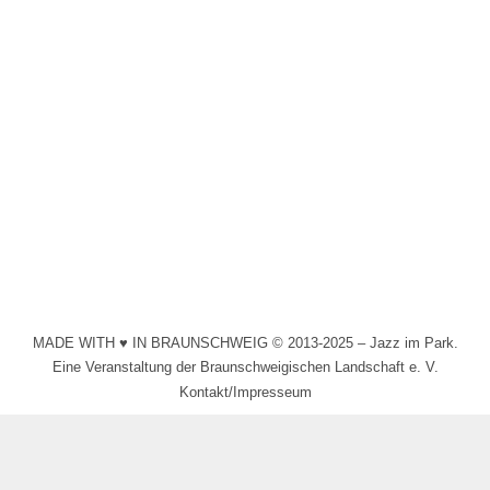
Sound of Joy: The Music of Sun Ra
2024
Von
Schollmeyer
22. Juni 2024
Sound of Joy: The Music of Sun Ra hat sich 2021
gegründet, um die einzigartigen Kompositionen des
extraterrestrischen Visionärs Sun Ra zu spielen.
MADE WITH ♥ IN BRAUNSCHWEIG © 2013-2025 – Jazz im Park.
Eine Veranstaltung der Braunschweigischen Landschaft e. V.
Kontakt/Impresseum