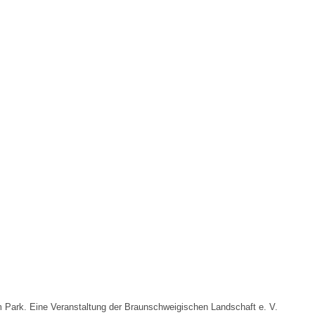
st bei „YORK & Band feat. Olvido Ruiz“ zu hören!
k. Eine Veranstaltung der Braunschweigischen Landschaft e. V.