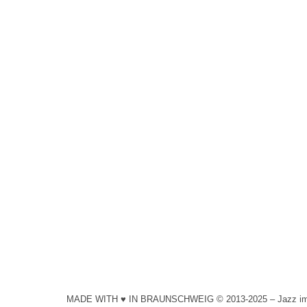
YORK & Band
2024
Von
Schollmeyer
7. Mai 2024
Tanzbarer Jazz mit einer gehörigen Portion Soul i
MADE WITH ♥ IN BRAUNSCHWEIG © 2013-2025 – Jazz im Par