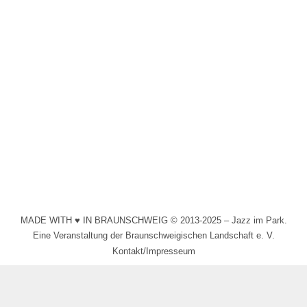
KissSingers
2024
Von
Schollmeyer
27. Juni 2024
Die KissSingers verstehen sich nicht nur als reiner
Gospelchor, sondern bieten ein abwechslungsreiches,
mehrsprachiges Repertoire (Gospel, Klassik, Rock,
Pop und Jazz).
MADE WITH ♥ IN BRAUNSCHWEIG © 2013-2025 – Jazz im Park.
Eine Veranstaltung der Braunschweigischen Landschaft e. V.
Kontakt/Impresseum