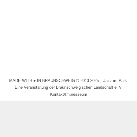
Musikzug der freiwilligen Feuerwehr
Abbensen
2019
Von
Schollmeyer
26. Februar 2019
Saxophone / Hörner / Querflöten / Tubas / Klarinetten
…
MADE WITH ♥ IN BRAUNSCHWEIG © 2013-2025 – Jazz im Park.
Eine Veranstaltung der Braunschweigischen Landschaft e. V.
Kontakt/Impresseum