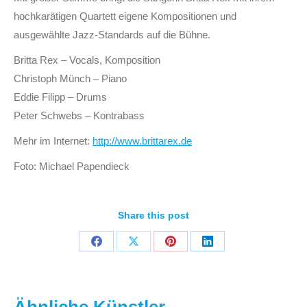
hochkarätigen Quartett eigene Kompositionen und
ausgewählte Jazz-Standards auf die Bühne.
Britta Rex – Vocals, Komposition
Christoph Münch – Piano
Eddie Filipp – Drums
Peter Schwebs – Kontrabass
Mehr im Internet:
http://www.brittarex.de
Foto: Michael Papendieck
Share this post
Auf
Auf
Auf
Auf
Facebook
X
Pinterest
LinkedIn
teilen
teilen
teilen
teilen